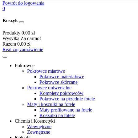
Powrót do logowania
0
Koszyk
Produkty
0,00 zł
Wysyłka
Za darmo!
Razem
0,00 zł
Realizuj zamówienie
Pokrowce
Pokrowce miarowe
Pokrowce materiałowe
Pokrowce skórzane
Pokrowce uniwersalne
Komplety pokrowców
Pokrowce na przednie fotele
Maty i koszulki na fotele
Maty profilowane na fotele
Koszulki na fotele
Chemia i Kosmetyki
Wewnętrzne
Zewnętrzne
Kołpaki