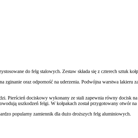
stosowane do felg stalowych. Zestaw składa się z czterech sztuk koł
a zginanie oraz odporność na uderzenia. Podwójna warstwa lakieru za
ędzi. Pierścień dociskowy wykonany ze stali zapewnia równy docisk na
 powodują uszkodzeń felgi. W kołpakach został przygotowany otwór na
bardzo popularny zamiennik dla dużo droższych felg aluminiowych.