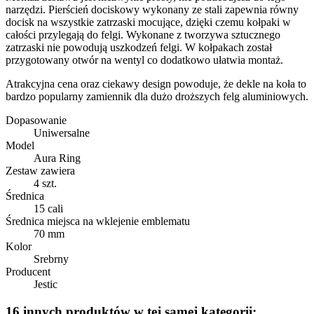
narzędzi. Pierścień dociskowy wykonany ze stali zapewnia równy
docisk na wszystkie zatrzaski mocujące, dzięki czemu kołpaki w
całości przylegają do felgi. Wykonane z tworzywa sztucznego
zatrzaski nie powodują uszkodzeń felgi. W kołpakach został
przygotowany otwór na wentyl co dodatkowo ułatwia montaż.
Atrakcyjna cena oraz ciekawy design powoduje, że dekle na koła to
bardzo popularny zamiennik dla dużo droższych felg aluminiowych.
Dopasowanie
Uniwersalne
Model
Aura Ring
Zestaw zawiera
4 szt.
Średnica
15 cali
Średnica miejsca na wklejenie emblematu
70 mm
Kolor
Srebrny
Producent
Jestic
16 innych produktów w tej samej kategorii: