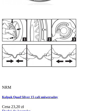
NRM
Kołpak Quad Silver 15 cali uniwersalny
Cena
23,20 zł