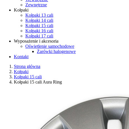
Zewnętrzne
Kołpaki
Kołpaki 13 cali
Kołpaki 14 cali
Kołpaki 15 cali
Kołpaki 16 cali
Kołpaki 17 cali
Wyposażenie i akcesoria
Oświetlenie samochodowe
Żarówki halogenowe
Kontakt
Strona główna
Kołpaki
Kołpaki 15 cali
Kołpaki 15 cali Aura Ring