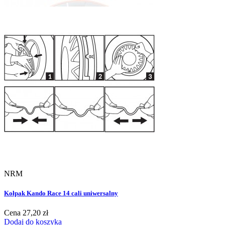
NRM
Kołpak Kando Race 14 cali uniwersalny
Cena
27,20 zł
Dodaj do koszyka