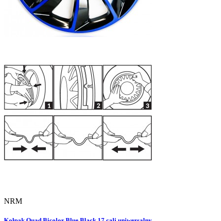
NRM
Kołpak Quad Bicolor Blue Black 17 cali uniwersalny