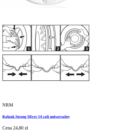
NRM
Kołpak Strong Silver 14 cali uniwersalny
Cena
24,80 zł