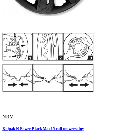
NRM
Kołpak N-Power Black Mat 15 cali uniwersalny