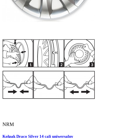
NRM
Kołpak Draco Silver 14 cali uniwersalny