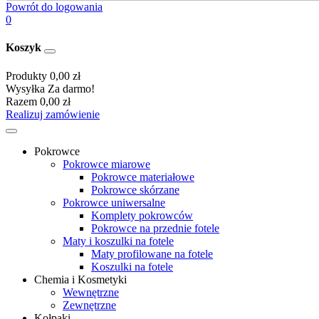
Powrót do logowania
0
Koszyk
Produkty
0,00 zł
Wysyłka
Za darmo!
Razem
0,00 zł
Realizuj zamówienie
Pokrowce
Pokrowce miarowe
Pokrowce materiałowe
Pokrowce skórzane
Pokrowce uniwersalne
Komplety pokrowców
Pokrowce na przednie fotele
Maty i koszulki na fotele
Maty profilowane na fotele
Koszulki na fotele
Chemia i Kosmetyki
Wewnętrzne
Zewnętrzne
Kołpaki