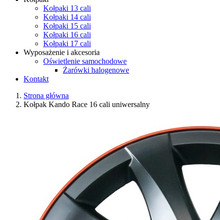
Kołpaki 13 cali
Kołpaki 14 cali
Kołpaki 15 cali
Kołpaki 16 cali
Kołpaki 17 cali
Wyposażenie i akcesoria
Oświetlenie samochodowe
Żarówki halogenowe
Kontakt
Strona główna
Kołpak Kando Race 16 cali uniwersalny