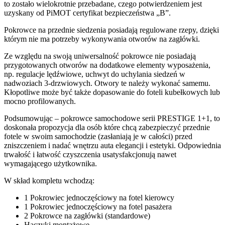
to zostało wielokrotnie przebadane, czego potwierdzeniem jest
uzyskany od PiMOT certyfikat bezpieczeństwa „B”.
Pokrowce na przednie siedzenia posiadają regulowane rzepy, dzięki
którym nie ma potrzeby wykonywania otworów na zagłówki.
Ze względu na swoją uniwersalność pokrowce nie posiadają
przygotowanych otworów na dodatkowe elementy wyposażenia,
np. regulacje lędźwiowe, uchwyt do uchylania siedzeń w
nadwoziach 3-drzwiowych. Otwory te należy wykonać samemu.
Kłopotliwe może być także dopasowanie do foteli kubełkowych lub
mocno profilowanych.
Podsumowując – pokrowce samochodowe serii PRESTIGE 1+1, to
doskonała propozycja dla osób które chcą zabezpieczyć przednie
fotele w swoim samochodzie (zasłaniają je w całości) przed
zniszczeniem i nadać wnętrzu auta elegancji i estetyki. Odpowiednia
trwałość i łatwość czyszczenia usatysfakcjonują nawet
wymagającego użytkownika.
W skład kompletu wchodzą:
1 Pokrowiec jednoczęściowy na fotel kierowcy
1 Pokrowiec jednoczęściowy na fotel pasażera
2 Pokrowce na zagłówki (standardowe)
Haczyki montażowe