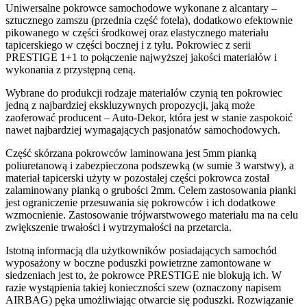
Uniwersalne pokrowce samochodowe wykonane z alcantary –
sztucznego zamszu (przednia część fotela), dodatkowo efektownie
pikowanego w części środkowej oraz elastycznego materiału
tapicerskiego w części bocznej i z tyłu. Pokrowiec z serii
PRESTIGE 1+1 to połączenie najwyższej jakości materiałów i
wykonania z przystępną ceną.
Wybrane do produkcji rodzaje materiałów czynią ten pokrowiec
jedną z najbardziej ekskluzywnych propozycji, jaką może
zaoferować producent – Auto-Dekor, która jest w stanie zaspokoić
nawet najbardziej wymagających pasjonatów samochodowych.
Część skórzana pokrowców laminowana jest 5mm pianką
poliuretanową i zabezpieczona podszewką (w sumie 3 warstwy), a
materiał tapicerski użyty w pozostałej części pokrowca został
zalaminowany pianką o grubości 2mm. Celem zastosowania pianki
jest ograniczenie przesuwania się pokrowców i ich dodatkowe
wzmocnienie. Zastosowanie trójwarstwowego materiału ma na celu
zwiększenie trwałości i wytrzymałości na przetarcia.
Istotną informacją dla użytkowników posiadających samochód
wyposażony w boczne poduszki powietrzne zamontowane w
siedzeniach jest to, że pokrowce PRESTIGE nie blokują ich. W
razie wystąpienia takiej konieczności szew (oznaczony napisem
AIRBAG) pęka umożliwiając otwarcie się poduszki. Rozwiązanie