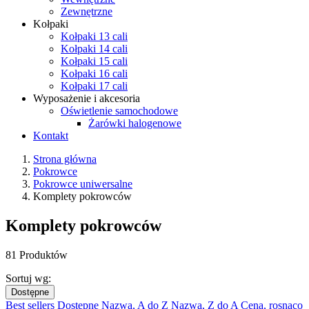
Zewnętrzne
Kołpaki
Kołpaki 13 cali
Kołpaki 14 cali
Kołpaki 15 cali
Kołpaki 16 cali
Kołpaki 17 cali
Wyposażenie i akcesoria
Oświetlenie samochodowe
Żarówki halogenowe
Kontakt
Strona główna
Pokrowce
Pokrowce uniwersalne
Komplety pokrowców
Komplety pokrowców
81 Produktów
Sortuj wg:
Dostępne
Best sellers
Dostępne
Nazwa, A do Z
Nazwa, Z do A
Cena, rosnąco